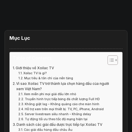
Mục Lục
Table of Contents
Giới thiệu về Xoilac TV
Xoilac TV là gì?
Mục tiêu & tôn chỉ của nền tảng
Vì sao Xoilac TV trở thành lựa chọn hàng đầu của người
xem Việt Nam?
Xem miễn phí mọi giải đấu lớn nhỏ
Truyền hình trực tiếp bóng đá chất lượng Full HD
Không giật lag – Không quảng cáo che màn hình
Hỗ trợ xem trên mọi thiết bị: TV, PC, iPhone, Android
Server livestream siêu nhanh – Không delay
Tự động tối ưu theo tốc độ mạng hiện tại
Danh sách các giải đấu được trực tiếp tại Xoilac TV
Các giải đấu hàng đầu châu Âu