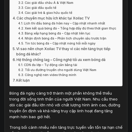
Các giải đấu châu Á & Việt Nam
Các giải đấu quốc tế
Các giải trẻ & giao hữu quốc tế
Các chuyên mục hữu ích khác tại Xoilac TV
Lịch thi đấu bóng đá hôm nay – Cập nhật nhanh nhất
Xem kết quả bóng đá – Tổng hợp đầy đủ theo thời gian thực
Bảng xếp hạng bóng đá – Cập nhật liên tục
Nhận định bóng đá – Phân tích chuyên sâu trước trận
Tin tức bóng đá – Cập nhật nóng hổi mỗi ngày
Vì sao nên chọn Xoilac TV thay vì các nền tảng trực tiếp
bóng đá khác?
Hệ thống chống lag – Công nghệ tối ưu xem bóng đá
CDN đa lớp – Tự động cân bằng tải
Tối ưu đường truyền cho người dùng Việt Nam
Công nghệ nén video thông minh
Kết luận
Bóng đá ngày càng trở thành một phần không thể thiếu
trong đời sống tinh thần của người Việt Nam. Nhu cầu theo
dõi các giải đấu lớn nhỏ với chất lượng hình ảnh cao, đường
truyền ổn định và khả năng truy cập linh hoạt đang tăng
mạnh hơn bao giờ hết.
Trong bối cảnh nhiều nền tảng trực tuyến vẫn tồn tại hạn chế