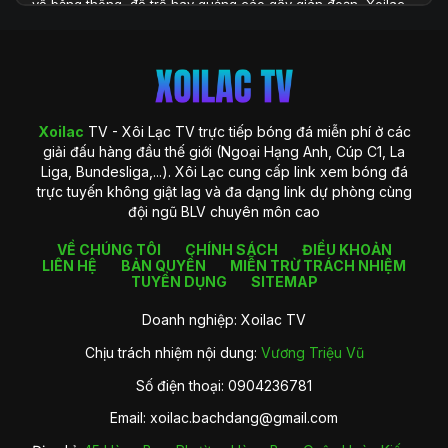
về băng thông, độ trễ hay quảng cáo gây gián đoạn, Xoilac
TV xuất hiện như một giải pháp toàn diện, đáp ứng đầy đủ
những yêu cầu khắt khe của người xem hiện đại. Với hệ
thống công nghệ được đầu tư bài bản và khả năng cung cấp
dữ liệu phong phú, Xoilac TV không chỉ là một website xem
bóng đá, mà còn là một trung tâm thông tin chuyên sâu
dành cho người hâm mộ bóng đá tại Việt Nam.
Xoilac
TV - Xôi Lạc TV trực tiếp bóng đá miễn phí ở các
giải đấu hàng đầu thế giới (Ngoại Hạng Anh, Cúp C1, La
Liga, Bundesliga,...). Xôi Lạc cung cấp link xem bóng đá
trực tuyến không giật lag và đa dạng link dự phòng cùng
đội ngũ BLV chuyên môn cao
VỀ CHÚNG TÔI
CHÍNH SÁCH
ĐIỀU KHOẢN
LIÊN HỆ
BẢN QUYỀN
MIỄN TRỪ TRÁCH NHIỆM
TUYỂN DỤNG
SITEMAP
Doanh nghiệp: Xoilac TV
Chịu trách nhiệm nội dung:
Vương Triệu Vũ
Giới thiệu về Xoilac TV
Số điện thoại: 0904236781
Xoilac TV là gì?
Email:
xoilac.bachdang@gmail.com
Xoilac
TV là một nền tảng trực tiếp bóng đá trực tuyến được