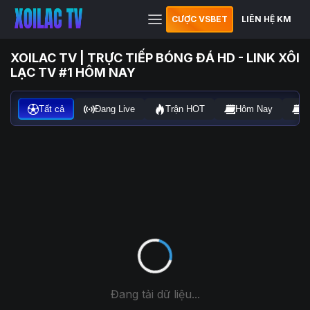
CƯỢC VSBET
LIÊN HỆ KM
XOILAC TV | TRỰC TIẾP BÓNG ĐÁ HD - LINK XÔI
LẠC TV #1 HÔM NAY
Tất cả
Đang Live
Trận HOT
Hôm Nay
N
Đang tải dữ liệu...