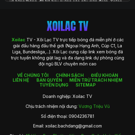
về băng thông, độ trễ hay quảng cáo gây gián đoạn, Xoilac
TV xuất hiện như một giải pháp toàn diện, đáp ứng đầy đủ
những yêu cầu khắt khe của người xem hiện đại. Với hệ
thống công nghệ được đầu tư bài bản và khả năng cung cấp
dữ liệu phong phú, Xoilac TV không chỉ là một website xem
bóng đá, mà còn là một trung tâm thông tin chuyên sâu
dành cho người hâm mộ bóng đá tại Việt Nam.
Xoilac
TV - Xôi Lạc TV trực tiếp bóng đá miễn phí ở các
giải đấu hàng đầu thế giới (Ngoại Hạng Anh, Cúp C1, La
Liga, Bundesliga,...). Xôi Lạc cung cấp link xem bóng đá
trực tuyến không giật lag và đa dạng link dự phòng cùng
đội ngũ BLV chuyên môn cao
VỀ CHÚNG TÔI
CHÍNH SÁCH
ĐIỀU KHOẢN
LIÊN HỆ
BẢN QUYỀN
MIỄN TRỪ TRÁCH NHIỆM
TUYỂN DỤNG
SITEMAP
Doanh nghiệp: Xoilac TV
Chịu trách nhiệm nội dung:
Vương Triệu Vũ
Giới thiệu về Xoilac TV
Số điện thoại: 0904236781
Xoilac TV là gì?
Email:
xoilac.bachdang@gmail.com
Xoilac
TV là một nền tảng trực tiếp bóng đá trực tuyến được