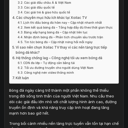
Các giải đấu châu Á & Việt Nam
Các giải đấu quốc tế
Các giải trẻ & giao hữu quốc tế
Các chuyên mục hữu ích khác tại Xoilac TV
Lịch thi đấu bóng đá hôm nay – Cập nhật nhanh nhất
Xem kết quả bóng đá – Tổng hợp đầy đủ theo thời gian thực
Bảng xếp hạng bóng đá – Cập nhật liên tục
Nhận định bóng đá – Phân tích chuyên sâu trước trận
Tin tức bóng đá – Cập nhật nóng hổi mỗi ngày
Vì sao nên chọn Xoilac TV thay vì các nền tảng trực tiếp
bóng đá khác?
Hệ thống chống lag – Công nghệ tối ưu xem bóng đá
CDN đa lớp – Tự động cân bằng tải
Tối ưu đường truyền cho người dùng Việt Nam
Công nghệ nén video thông minh
Kết luận
Bóng đá ngày càng trở thành một phần không thể thiếu
trong đời sống tinh thần của người Việt Nam. Nhu cầu theo
dõi các giải đấu lớn nhỏ với chất lượng hình ảnh cao, đường
truyền ổn định và khả năng truy cập linh hoạt đang tăng
mạnh hơn bao giờ hết.
Trong bối cảnh nhiều nền tảng trực tuyến vẫn tồn tại hạn chế