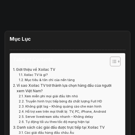
Mục Lục
Table of Contents
Giới thiệu về Xoilac TV
Xoilac TV là gì?
Mục tiêu & tôn chỉ của nền tảng
Vì sao Xoilac TV trở thành lựa chọn hàng đầu của người
xem Việt Nam?
Xem miễn phí mọi giải đấu lớn nhỏ
Truyền hình trực tiếp bóng đá chất lượng Full HD
Không giật lag – Không quảng cáo che màn hình
Hỗ trợ xem trên mọi thiết bị: TV, PC, iPhone, Android
Server livestream siêu nhanh – Không delay
Tự động tối ưu theo tốc độ mạng hiện tại
Danh sách các giải đấu được trực tiếp tại Xoilac TV
Các giải đấu hàng đầu châu Âu