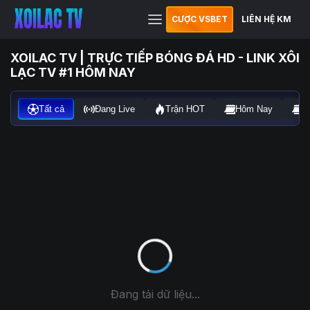
CƯỢC VSBET
LIÊN HỆ KM
XOILAC TV | TRỰC TIẾP BÓNG ĐÁ HD - LINK XÔI
LẠC TV #1 HÔM NAY
Tất cả
Đang Live
Trận HOT
Hôm Nay
N
Đang tải dữ liệu...